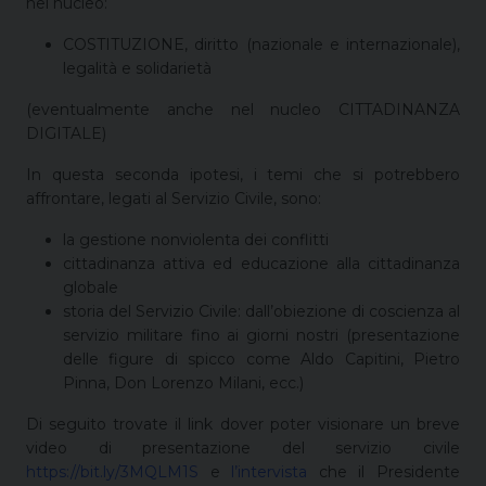
nel nucleo:
COSTITUZIONE, diritto (nazionale e internazionale),
legalità e solidarietà
(eventualmente anche nel nucleo CITTADINANZA
DIGITALE)
In questa seconda ipotesi, i temi che si potrebbero
affrontare, legati al Servizio Civile, sono:
la gestione nonviolenta dei conflitti
cittadinanza attiva ed educazione alla cittadinanza
globale
storia del Servizio Civile: dall’obiezione di coscienza al
servizio militare fino ai giorni nostri (presentazione
delle figure di spicco come Aldo Capitini, Pietro
Pinna, Don Lorenzo Milani, ecc.)
Di seguito trovate il link dover poter visionare un breve
video di presentazione del servizio civile
https://bit.ly/3MQLM1S
e
l’intervista
che il Presidente