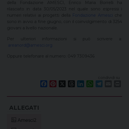
della Fondazione AMESCI, Enrico Maria Borrelli ha
rilasciato in data 30/05/2023 nel quale sono espressi i
numeri relativi ai progetti della
Fondazione Amesci
che
sono in avvio a fine giugno, con il coinvolgimento di 3254
giovani a livello nazionale.
Per ulteriori informazioni si può scrivere a:
areanord@amesci.org
Oppure telefonare al numero: 049 7309436
condividi su
F
P
X
T
L
W
T
E
P
a
i
h
i
h
e
m
r
c
n
r
n
a
l
a
i
e
t
e
k
t
e
i
n
b
e
a
e
s
g
l
t
o
r
d
d
A
r
Amesci2
o
e
s
I
p
a