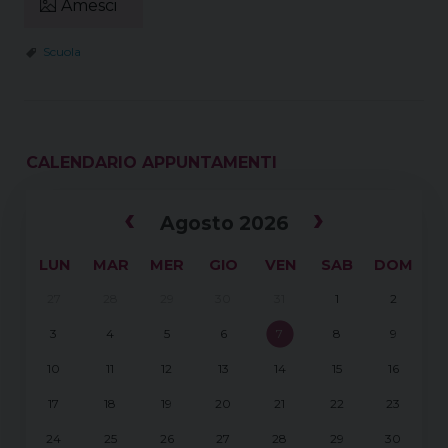
Amesci
k
s
n
p
m
t
Scuola
CALENDARIO APPUNTAMENTI
‹
›
Agosto 2026
LUN
MAR
MER
GIO
VEN
SAB
DOM
27
28
29
30
31
1
2
3
4
5
6
7
8
9
10
11
12
13
14
15
16
17
18
19
20
21
22
23
24
25
26
27
28
29
30