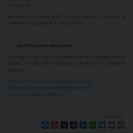
A.S. sono 8.
Nel caso in cui una IdRC sia in maternità il numero di
crediti da raggiungere è 4 anziché 8.
Certificazione dei Crediti
È obbligo di ogni IdR la compilazione annuale del modulo
crediti, in base alle indicazioni contenute al seguente
indirizzo:
https://ufficioscuola.diocesipadova.it/cose-
lirc/documentazione-idr/infanzia-paritaria-
cattolica/modulo-crediti-ipc/
condividi su
F
P
X
T
L
W
T
E
P
a
i
h
i
h
e
m
r