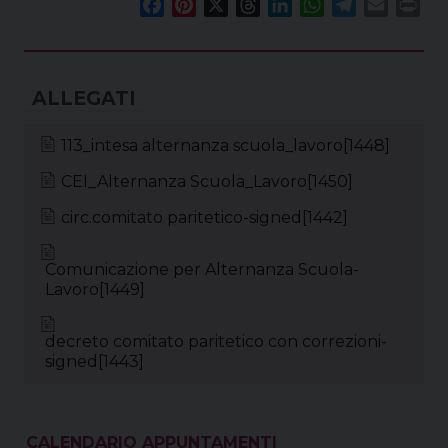
F
P
X
T
L
W
T
E
P
a
i
h
i
h
e
m
r
c
n
r
n
a
l
a
i
e
t
e
k
t
e
i
n
b
e
a
e
s
g
l
t
o
r
d
d
A
r
113_intesa alternanza scuola_lavoro[1448]
o
e
s
I
p
a
k
s
n
p
m
CEI_Alternanza Scuola_Lavoro[1450]
t
circ.comitato paritetico-signed[1442]
Comunicazione per Alternanza Scuola-
Lavoro[1449]
decreto comitato paritetico con correzioni-
signed[1443]
CALENDARIO APPUNTAMENTI