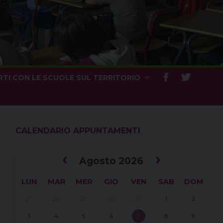
TI CON LE SCUOLE SUL TERRITORIO
CALENDARIO APPUNTAMENTI
‹
›
Agosto 2026
LUN
MAR
MER
GIO
VEN
SAB
DOM
27
28
29
30
31
1
2
3
4
5
6
7
8
9