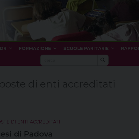
IDR
FORMAZIONE
SCUOLE PARITARIE
RAPPOR
Search Button
Search
for:
poste di enti accreditati
TE DI ENTI ACCREDITATI
cesi di Padova