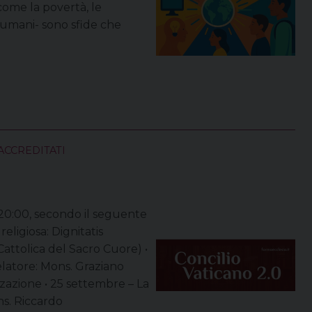
 come la povertà, le
i umani- sono sfide che
ACCREDITATI
e 20:00, secondo il seguente
eligiosa: Dignitatis
attolica del Sacro Cuore) •
elatore: Mons. Graziano
zazione • 25 settembre – La
ns. Riccardo