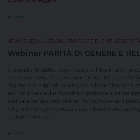
Continua a leggere
Scuola
NEWS E SEGNALAZIONI
,
PROPOSTE DI ENTI ACCREDITA
Webinar PARITÀ DI GENERE E REL
Si segnala l’iniziativa, organizzata dall’Issr in sinergia
Irecoop Veneto, di tre webinar gratuiti (12-20-27 febb
di genere e religioni”. In allegato la locandina con tut
sull’iniziativa e sulle modalità di iscrizione e partecipa
dedicata del sito web dell’Issr: https://www.issrdipado
religioni/ Per ogni richiesta o approfondimento si preg
contatti lì indicati.
Scuola