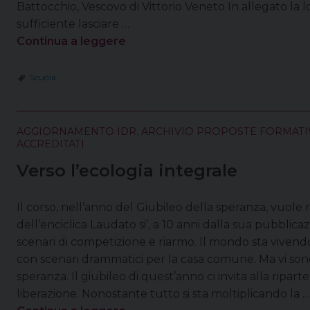
Battocchio, Vescovo di Vittorio Veneto In allegato la l
sufficiente lasciare …
Continua a leggere
Scuola
AGGIORNAMENTO IDR
,
ARCHIVIO PROPOSTE FORMATI
ACCREDITATI
Verso l’ecologia integrale
Il corso, nell’anno del Giubileo della speranza, vuole r
dell’enciclica Laudato si’, a 10 anni dalla sua pubblicaz
scenari di competizione e riarmo. Il mondo sta vive
con scenari drammatici per la casa comune. Ma vi sono
speranza. Il giubileo di quest’anno ci invita alla ripar
liberazione. Nonostante tutto si sta moltiplicando la …