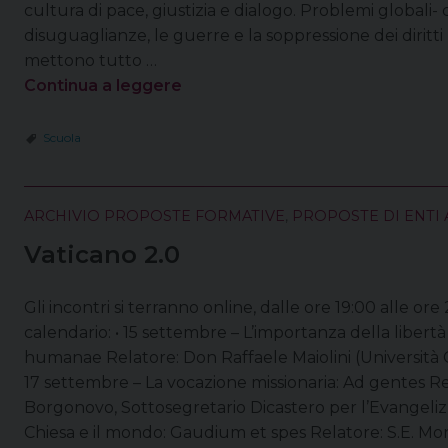
cultura di pace, giustizia e dialogo. Problemi globali-
disuguaglianze, le guerre e la soppressione dei diritt
mettono tutto …
Continua a leggere
Scuola
ARCHIVIO PROPOSTE FORMATIVE
,
PROPOSTE DI ENTI 
Vaticano 2.0
Gli incontri si terranno online, dalle ore 19:00 alle or
calendario: • 15 settembre – L’importanza della libertà r
humanae Relatore: Don Raffaele Maiolini (Università C
17 settembre – La vocazione missionaria: Ad gentes R
Borgonovo, Sottosegretario Dicastero per l’Evangeliz
Chiesa e il mondo: Gaudium et spes Relatore: S.E. Mo