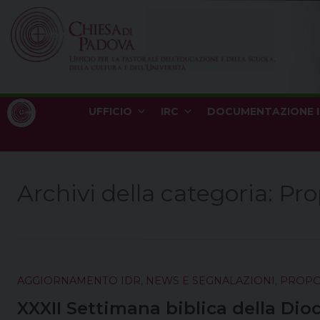
Skip
to
content
UFFICIO
IRC
DOCUMENTAZIONE 
Archivi della categoria:
Pro
AGGIORNAMENTO IDR
,
NEWS E SEGNALAZIONI
,
PROPOS
XXXII Settimana biblica della Dio