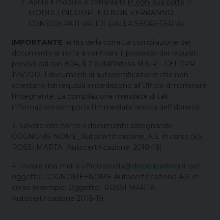
Aprire il modulo e compilarlo
in ogni sua parte
(I
MODULI INCOMPLETI NON VERRANNO
CONSIDERATI VALIDI DALLA SEGRETERIA).
IMPORTANTE
: ai fini della corretta compilazione del
documento si invita a verificare il possesso dei requisiti
previsti dal can 804, $ 2 e dall’Intesa MIUR – CEI DPR
175/2012. I documenti di autocertificazione che non
attestano tali requisiti impediscono all’Ufficio di nominare
l’insegnante. La compilazione mendace di tali
informazioni comporta l’immediata revoca dell’idoneità.
3. Salvare con nome il documento assegnando
COGNOME NOME_Autocertificazione_A.S. in corso (ES:
ROSSI MARTA_Autocertificazione_2018-19)
4. Inviare una mail a
ufficioscuola@diocesipadova.it
con
oggetto: COGNOME+NOME Autocertificazione A.S. in
corso (esempio: Oggetto: ROSSI MARTA
Autocertificazione 2018-19.