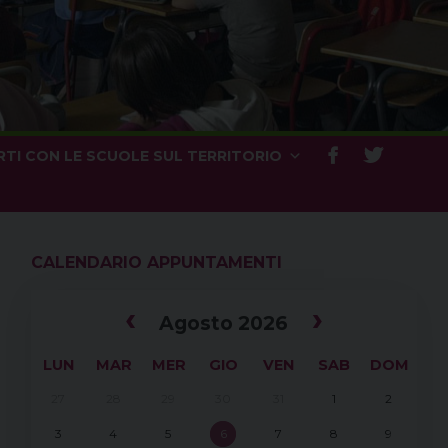
TI CON LE SCUOLE SUL TERRITORIO
CALENDARIO APPUNTAMENTI
‹
›
Agosto 2026
LUN
MAR
MER
GIO
VEN
SAB
DOM
27
28
29
30
31
1
2
3
4
5
6
7
8
9