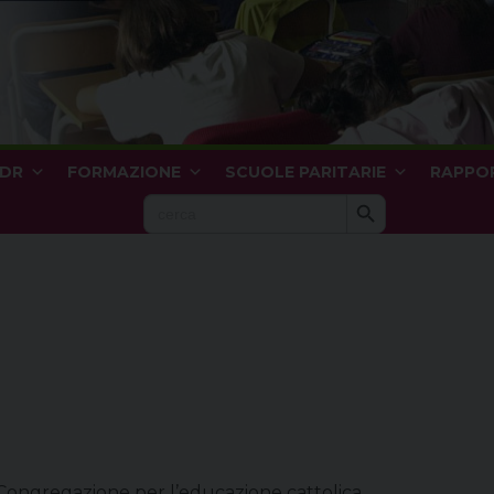
IDR
FORMAZIONE
SCUOLE PARITARIE
RAPPOR
Search Button
Search
for:
 Congregazione per l’educazione cattolica