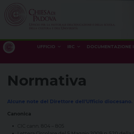
Skip
to
content
UFFICIO
IRC
DOCUMENTAZIONE 
Normativa
Alcune note del Direttore dell’Ufficio diocesano.
Canonica
CIC cann. 804 – 805
Lettera Circolare del 5 Maggio 2009 n. 520 della