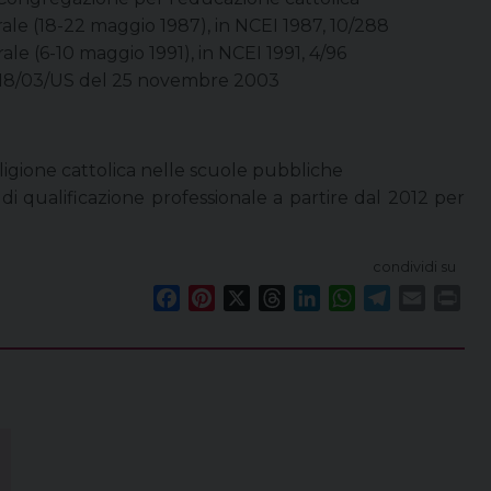
le (18-22 maggio 1987), in NCEI 1987, 10/288
e (6-10 maggio 1991), in NCEI 1991, 4/96
 718/03/US del 25 novembre 2003
ligione cattolica nelle scuole pubbliche
 di qualificazione professionale a partire dal 2012 per
condividi su
F
P
X
T
L
W
T
E
P
a
i
h
i
h
e
m
r
c
n
r
n
a
l
a
i
e
t
e
k
t
e
i
n
b
e
a
e
s
g
l
t
o
r
d
d
A
r
o
e
s
I
p
a
k
s
n
p
m