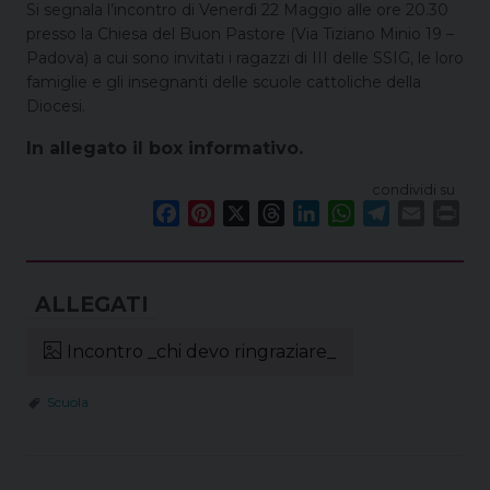
Si segnala l’incontro di Venerdì 22 Maggio alle ore 20.30
presso la Chiesa del Buon Pastore (Via Tiziano Minio 19 –
Padova) a cui sono invitati i ragazzi di III delle SSIG, le loro
famiglie e gli insegnanti delle scuole cattoliche della
Diocesi.
In allegato il box informativo.
condividi su
F
P
X
T
L
W
T
E
P
a
i
h
i
h
e
m
r
c
n
r
n
a
l
a
i
e
t
e
k
t
e
i
n
b
e
a
e
s
g
l
t
o
r
d
d
A
r
Incontro _chi devo ringraziare_
o
e
s
I
p
a
k
s
n
p
m
Scuola
t