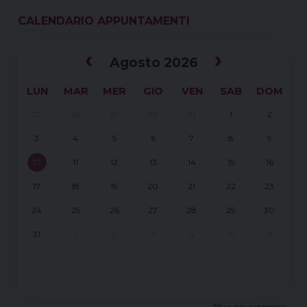
CALENDARIO APPUNTAMENTI
‹
›
Agosto 2026
LUN
MAR
MER
GIO
VEN
SAB
DOM
27
28
29
30
31
1
2
3
4
5
6
7
8
9
10
11
12
13
14
15
16
17
18
19
20
21
22
23
24
25
26
27
28
29
30
31
1
2
3
4
5
6